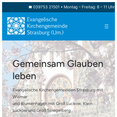
Zum
🕿 039753 21501 • Montag – Freitag: 8 – 11 Uhr
Inhalt
springen
Gemeinsam Glauben
leben
Evangelische Kirchengemeinden Strasburg mit
Wismar
und Blumenhagen mit Groß Luckow, Klein
Luckow und Groß Spiegelberg